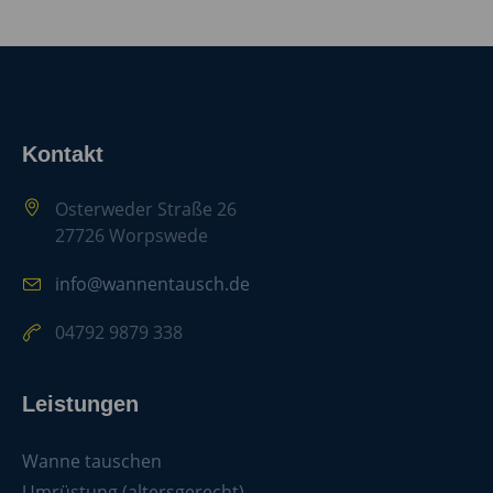
Kontakt
Osterweder Straße 26
27726 Worpswede
info@wannentausch.de
04792 9879 338
Leistungen
Wanne tauschen
Umrüstung (altersgerecht)