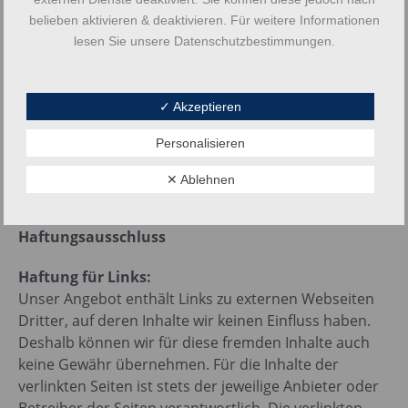
27726 Worpswede
belieben aktivieren & deaktivieren. Für weitere Informationen
Deutschland
lesen Sie unsere Datenschutzbestimmungen.
Vertreten durch:
Claudia Trommler
✓ Akzeptieren
Kontakt:
Telefon: 04792 9879 338
Personalisieren
E-Mail: info@agentur-trommler.de
✕ Ablehnen
Umsatzsteuernummer:
DE 258346203
Haftungsausschluss
Haftung für Links:
Unser Angebot enthält Links zu externen Webseiten
Dritter, auf deren Inhalte wir keinen Einfluss haben.
Deshalb können wir für diese fremden Inhalte auch
keine Gewähr übernehmen. Für die Inhalte der
verlinkten Seiten ist stets der jeweilige Anbieter oder
Betreiber der Seiten verantwortlich. Die verlinkten