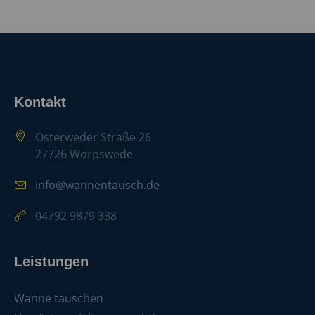
Kontakt
Osterweder Straße 26
27726 Worpswede
info@wannentausch.de
04792 9879 338
Leistungen
Wanne tauschen