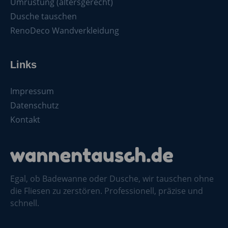
Umrüstung (altersgerecht)
Dusche tauschen
RenoDeco Wandverkleidung
Links
Impressum
Datenschutz
Kontakt
Egal, ob Badewanne oder Dusche, wir tauschen ohne
die Fliesen zu zerstören. Professionell, präzise und
schnell.