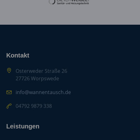
Kontakt
Osterweder Straße 26
27726 Worpswede
info@wannentausch.de
04792 9879 338
Leistungen