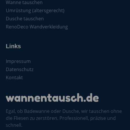
Wanne tauschen
Umrüstung (altersgerecht)
Dusche tauschen
RenoDeco Wandverkleidung
Links
Impressum
Datenschutz
Kontakt
Egal, ob Badewanne oder Dusche, wir tauschen ohne
die Fliesen zu zerstören. Professionell, präzise und
schnell.